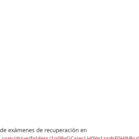
o de exámenes de recuperación en 
gle.com/drive/folders/1o09xGCxjecLH0Ye1zazhF0HIMk