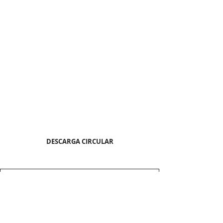
DESCARGA CIRCULAR
CIRCULAR SA 3 2022 AMPLIACIÓN ESTUDIANTES
.pdf
Descargar PDF • 496KB