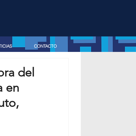
ICIAS
CONTACTO
ora del
a en
uto,