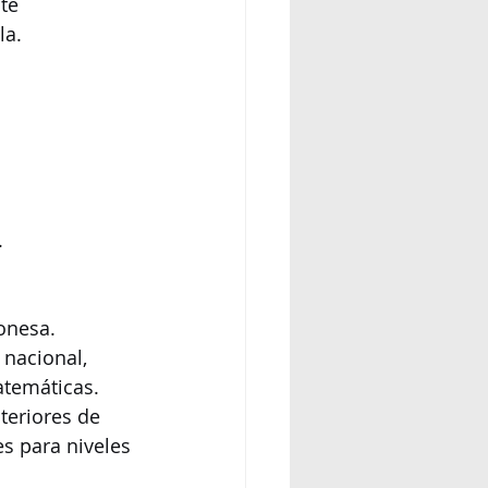
te 
la.
.
onesa.
nacional, 
atemáticas.
teriores de 
s para niveles 