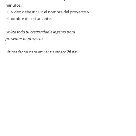
minutos.
· El video debe incluir el nombre del proyecto y 
el nombre del estudiante.
Utiliza toda tu creatividad e ingenio para 
presentar tu proyecto.
Última fecha para enviar tu video: 
20 de 
septiembre de 2020.
Enviar los archivos de video al correo: 
comunicacion.efpemusac@gmail.com
indicando el nombre de tu proyecto, tu 
nombre, número de registro estudiantil 
(carné), carrera y jornada.
*Se dará diploma de reconocimiento a los 
proyectos más destacados. 