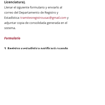
Licenciatura). 
Llenar el siguiente formulario y enviarlo al 
correo del Departamento de Registro y 
Estadística: 
tramitesregistrousac@gmail.com
 y 
adjuntar copia de consolidada generada en el 
sistema.
Formulario 
3. Registro y estadística notificará cuando 
el formulario haya sido procesado y le 
indicarán que ya puede realizar inscripción 
como estudiante regular en la nueva 
carrera de Licenciatura.  Ingresar a 
https://portalregistro.usac.edu.gt/login
ESTUDIANTES QUE YA SE ENCUENTRAN 
GRADUADOS DE PROFESORADO