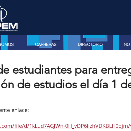
 SOMOS
CARRERAS
DIRECTORIO
NOT
e estudiantes para entre
ción de estudios el día 1 d
iente enlace:
gle.com/file/d/1kLud7AGJWn-0H_vDP6IizhVDKBLH0ojm/