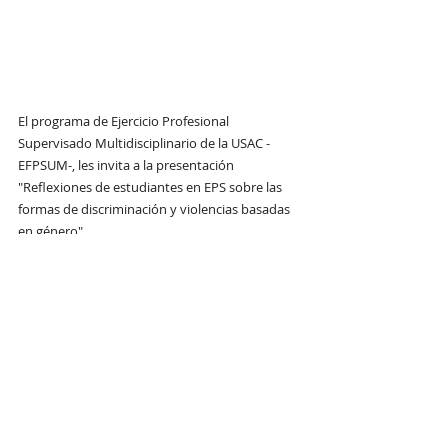
El programa de Ejercicio Profesional 
Supervisado Multidisciplinario de la USAC - 
EFPSUM-, les invita a la presentación 
"Reflexiones de estudiantes en EPS sobre las 
formas de discriminación y violencias basadas 
en género".
13 de septiembre / 18:00 horas
Vía zoom: 
https://bit.ly/3h9M84B