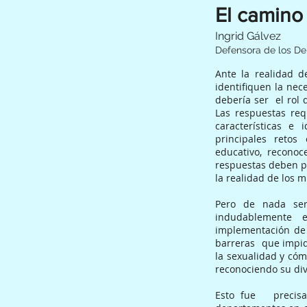
El camino
Ingrid Gálvez
Defensora de los De
Ante la realidad d
identifiquen la nec
debería ser el rol 
Las respuestas req
características e 
principales reto
educativo, reconoc
respuestas deben pa
la realidad de los m
Pero de nada serv
indudablemente es
implementación de 
barreras que impid
la sexualidad y cóm
reconociendo su di
Esto fue precisa