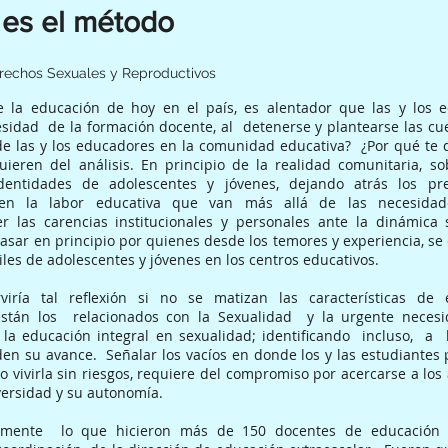
 es el método
rechos Sexuales y Reproductivos
e la educación de hoy en el país, es alentador que las y los
esidad de la formación docente, al detenerse y plantearse las cu
de las y los educadores en la comunidad educativa? ¿Por qué te 
uieren del análisis. En principio de la realidad comunitaria, s
identidades de adolescentes y jóvenes, dejando atrás los preju
s en la labor educativa que van más allá de las necesidad
er las carencias institucionales y personales ante la dinámica 
sar en principio por quienes desde los temores y experiencia, se 
iles de adolescentes y jóvenes en los centros educativos.
iría tal reflexión si no se matizan las características de
tán los relacionados con la Sexualidad y la urgente necesi
la educación integral en sexualidad; identificando incluso, a l
en su avance. Señalar los vacíos en donde los y las estudiantes
o vivirla sin riesgos, requiere del compromiso por acercarse a los
versidad y su autonomía.
mente lo que hicieron más de 150 docentes de educación ex