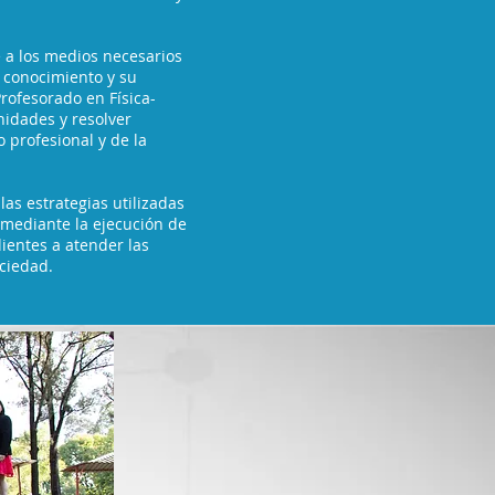
e a los medios necesarios
 conocimiento y su
Profesorado en Física-
nidades y resolver
profesional y de la
 las estrategias utilizadas
, mediante la ejecución de
dientes a atender las
ciedad.