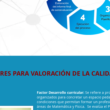
RES PARA VALORACIÓN DE LA CALI
Factor Desarrollo curricular:
Se refiere a p
organizados para concretar un espacio ped
condiciones que permitan formar un profes
áreas de Matemática y Fìsica. Se evalúa el P